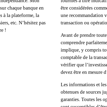
d’indépendance. Mon
fournies à titre indica
t sur chaque banque en
être considérées comme 
s à la plateforme, la
une recommandation vis
iers, etc. N’hésitez pas
transaction ou opératio
re !
Avant de prendre toute
comprendre parfaitemen
implique, y compris to
comptable de la transac
vérifier que l’investis
devez être en mesure d’
Les informations et les
obtenues de sources ju
garanties. Toutes les 
sont susceptibles d’êtr